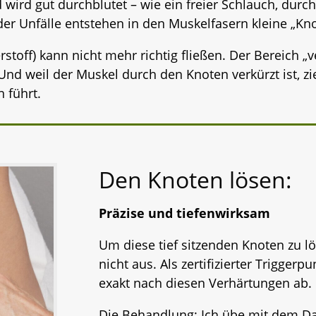
 wird gut durchblutet – wie ein freier Schlauch, durc
der Unfälle entstehen in den Muskelfasern kleine „Kno
stoff) kann nicht mehr richtig fließen. Der Bereich „
Und weil der Muskel durch den Knoten verkürzt ist, 
 führt.
Den Knoten lösen:
Präzise und tiefenwirksam
Um diese tief sitzenden Knoten zu lö
nicht aus. Als zertifizierter Trigger
exakt nach diesen Verhärtungen ab.
Die Behandlung: Ich übe mit dem D