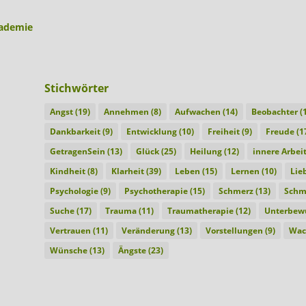
kademie
Stichwörter
Angst
(19)
Annehmen
(8)
Aufwachen
(14)
Beobachter
(1
Dankbarkeit
(9)
Entwicklung
(10)
Freiheit
(9)
Freude
(1
GetragenSein
(13)
Glück
(25)
Heilung
(12)
innere Arbei
Kindheit
(8)
Klarheit
(39)
Leben
(15)
Lernen
(10)
Lie
Psychologie
(9)
Psychotherapie
(15)
Schmerz
(13)
Schm
Suche
(17)
Trauma
(11)
Traumatherapie
(12)
Unterbewu
Vertrauen
(11)
Veränderung
(13)
Vorstellungen
(9)
Wac
Wünsche
(13)
Ängste
(23)