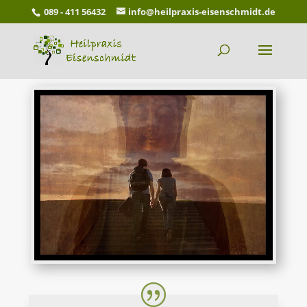
089 - 411 56432
info@heilpraxis-eisenschmidt.de