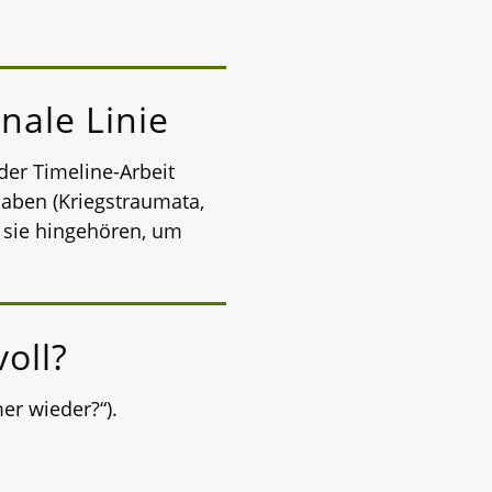
nale Linie
der Timeline-Arbeit
aben (Kriegstraumata,
 sie hingehören, um
oll?
r wieder?“).