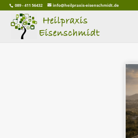
089 - 411 56432
info@heilpraxis-eisenschmidt.de