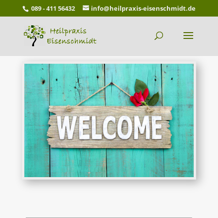
089 - 411 56432
info@heilpraxis-eisenschmidt.de