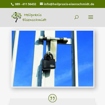
089 - 411 56432
info@heilpraxis-eisenschmidt.de