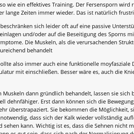
ie ein effektives Training. Der Fersensporn wird r
lange Zeiten immer wieder. Das ist natürlich frustr
eschränken sich leider oft auf eine passive Unters
inlagen und/oder auf die Beseitigung des Sporns mit
Symptome. Die Muskeln, als die verursachenden Struk
zureichend behandelt
sollte also immer auch eine funktionelle moyfasziale D
tur mit einschließen. Besser wäre es, auch die Kni
Muskeln dann gründlich behandelt, lassen sie sich 
ell dehnfähiger. Erst dann können sich die Bewegun
hr überstrapaziert. Sie bekommen die Möglichkeit, si
notwendig, dass sich der Kalk wieder vollständig auflö
 sehen kann. Wichtig ist es, dass die Sehnen nicht 
ann es gut sein, dass sich nach der Normalisierung