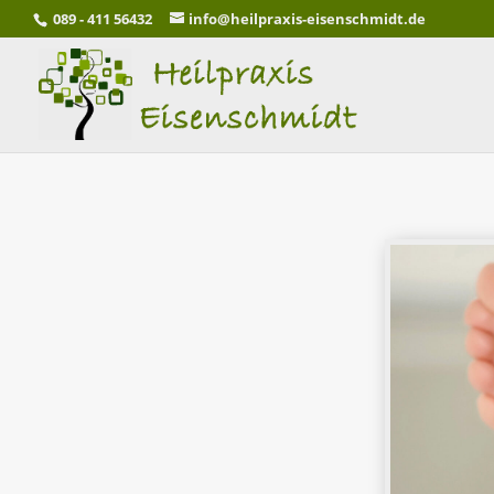
089 - 411 56432
info@heilpraxis-eisenschmidt.de