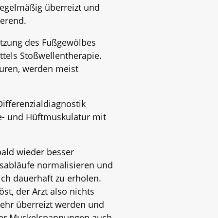
egelmäßig überreizt und
ierend.
tützung des Fußgewölbes
tels Stoßwellentherapie.
turen, werden meist
ifferenzialdiagnostik
e- und Hüftmuskulatur mit
bald wieder besser
gsabläufe normalisieren und
ch dauerhaft zu erholen.
st, der Arzt also nichts
mehr überreizt werden und
 der Muskelspannungen auch