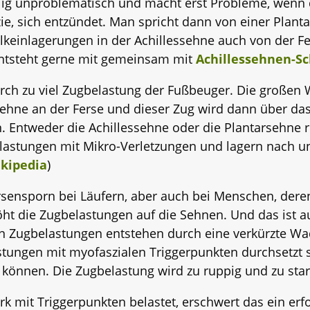
lig unproblematisch und macht erst Probleme, wenn
ie, sich entzündet. Man spricht dann von einer Plantar
lkeinlagerungen in der Achillessehne auch von der F
entsteht gerne mit gemeinsam mit
Achillessehnen-S
rch zu viel Zugbelastung der Fußbeuger. Die großen
sehne an der Ferse und dieser Zug wird dann über da
n. Entweder die Achillessehne oder die Plantarsehne
lastungen mit Mikro-Verletzungen und lagern nach u
kipedia
)
rsensporn bei Läufern, aber auch bei Menschen, dere
öht die Zugbelastungen auf die Sehnen. Und das ist 
n Zugbelastungen entstehen durch eine verkürzte Wa
astungen mit myofaszialen Triggerpunkten durchsetzt 
können. Die Zugbelastung wird zu ruppig und zu star
 mit Triggerpunkten belastet, erschwert das ein erf