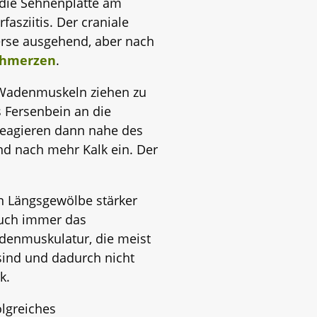
 die Sehnenplatte am
fasziitis. Der craniale
erse ausgehend, aber nach
chmerzen
.
 Wadenmuskeln ziehen zu
s Fersenbein an die
 reagieren dann nahe des
nd nach mehr Kalk ein. Der
n Längsgewölbe stärker
auch immer das
denmuskulatur, die meist
sind und dadurch nicht
k.
olgreiches