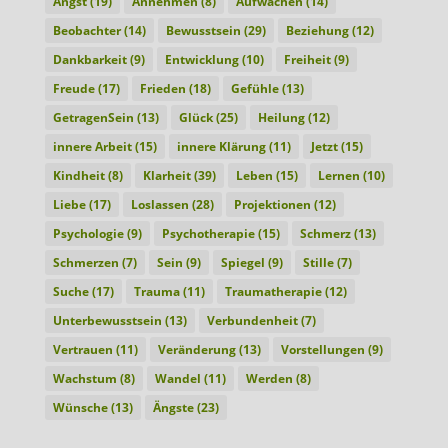
Angst
(19)
Annehmen
(8)
Aufwachen
(14)
Beobachter
(14)
Bewusstsein
(29)
Beziehung
(12)
Dankbarkeit
(9)
Entwicklung
(10)
Freiheit
(9)
Freude
(17)
Frieden
(18)
Gefühle
(13)
GetragenSein
(13)
Glück
(25)
Heilung
(12)
innere Arbeit
(15)
innere Klärung
(11)
Jetzt
(15)
Kindheit
(8)
Klarheit
(39)
Leben
(15)
Lernen
(10)
Liebe
(17)
Loslassen
(28)
Projektionen
(12)
Psychologie
(9)
Psychotherapie
(15)
Schmerz
(13)
Schmerzen
(7)
Sein
(9)
Spiegel
(9)
Stille
(7)
Suche
(17)
Trauma
(11)
Traumatherapie
(12)
Unterbewusstsein
(13)
Verbundenheit
(7)
Vertrauen
(11)
Veränderung
(13)
Vorstellungen
(9)
Wachstum
(8)
Wandel
(11)
Werden
(8)
Wünsche
(13)
Ängste
(23)