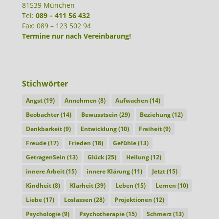
81539 München
Tel:
089 – 411 56 432
Fax: 089 – 123 502 94
Termine nur nach Vereinbarung!
Stichwörter
Angst
(19)
Annehmen
(8)
Aufwachen
(14)
Beobachter
(14)
Bewusstsein
(29)
Beziehung
(12)
Dankbarkeit
(9)
Entwicklung
(10)
Freiheit
(9)
Freude
(17)
Frieden
(18)
Gefühle
(13)
GetragenSein
(13)
Glück
(25)
Heilung
(12)
innere Arbeit
(15)
innere Klärung
(11)
Jetzt
(15)
Kindheit
(8)
Klarheit
(39)
Leben
(15)
Lernen
(10)
Liebe
(17)
Loslassen
(28)
Projektionen
(12)
Psychologie
(9)
Psychotherapie
(15)
Schmerz
(13)